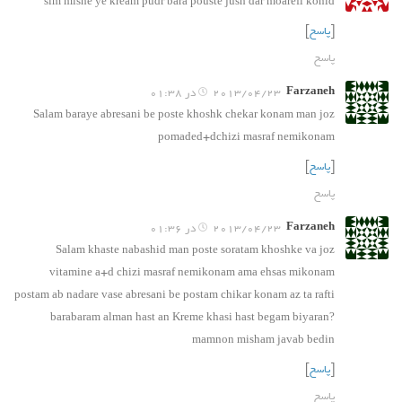
slm mishe ye kream pudr bara pouste jush dar moarefi konid
[
پاسخ
]
پاسخ
Farzaneh
2013/04/23 در 01:38
Salam baraye abresani be poste khoshk chekar konam man joz
pomaded+dchizi masraf nemikonam
[
پاسخ
]
پاسخ
Farzaneh
2013/04/23 در 01:36
Salam khaste nabashid man poste soratam khoshke va joz
vitamine a+d chizi masraf nemikonam ama ehsas mikonam
postam ab nadare vase abresani be postam chikar konam az ta rafti
barabaram alman hast an Kreme khasi hast begam biyaran?
mamnon misham javab bedin
[
پاسخ
]
پاسخ