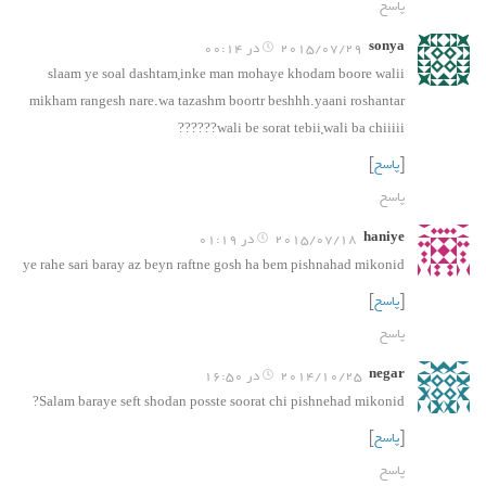
پاسخ
sonya
2015/07/29 در 00:14
slaam ye soal dashtam,inke man mohaye khodam boore walii
mikham rangesh nare.wa tazashm boortr beshhh.yaani roshantar
wali be sorat tebii,wali ba chiiiii??????
[
پاسخ
]
پاسخ
haniye
2015/07/18 در 01:19
ye rahe sari baray az beyn raftne gosh ha bem pishnahad mikonid
[
پاسخ
]
پاسخ
negar
2014/10/25 در 16:50
Salam baraye seft shodan posste soorat chi pishnehad mikonid?
[
پاسخ
]
پاسخ