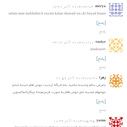
merya
2014/03/03 در 17:31
salam man mekhahm k royam kalan shawad wa chi bayad knam
[
پاسخ
]
پاسخ
raziye
2014/01/10 در 23:02
masksuret
[
پاسخ
]
پاسخ
زهرا
2013/07/20 در 21:59
باعرض سلام وخسته نباشید.بخدادیگه ازدست جوش هام خسته شدم
جوشهام عصبیه.جای جوش هام به صورت قرمزمونده چیکارکنم؟ممنون
[
پاسخ
]
پاسخ
yasna
2013/05/25 در 10:39