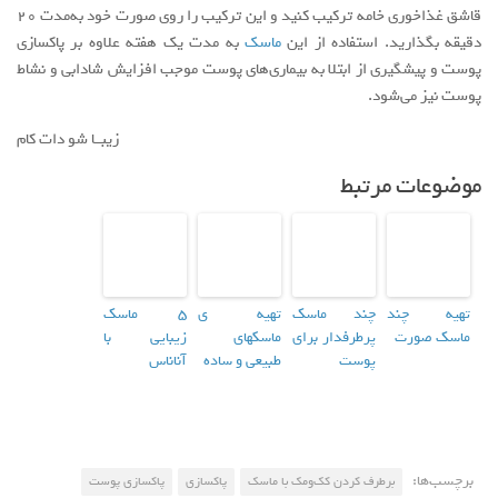
قاشق غذاخوری خامه ترکیب کنید و این ترکیب را روی صورت خود به‌مدت ۲۰
دقیقه بگذارید. استفاده از این
ماسک
به‌ مدت یک هفته علاوه بر پاکسازی
پوست و پیشگیری از ابتلا به بیماری‌های پوست موجب افزایش شادابی و نشاط
پوست نیز می‌شود.
زیبــا شو دات کام
موضوعات مرتبط
تهیه چند
چند ماسک
تهیه ی
۵ ماسک
ماسک صورت
پرطرفدار برای
ماسکهای
زیبایی با
پوست
طبیعی و ساده
آناناس
برچسب‌ها:
برطرف كردن كك‌ومك با ماسک
پاكسازي
پاكسازي پوست