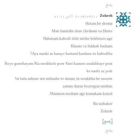
پاسخ
Zohreh
2014/03/11 در 01:11
Salam be shoma!
Man hamishe dore chesham va Doree
Dahanam kabodi dide mishe bekhosos age
Khaste va bikhab basham
Aya maski as baraye bartaraf kardane in kabodiha?
Roye gonehayam Niz moshkele pore Yani hamon sorakhhaye post
ke nashi az josh
Va bala raftane sen mibashe ro daram, in sorakhha be morore
zaman daran bozorgtar mishan
Mamnon misham age komakam konid.
Ba tashakor
Zohreh
[
پاسخ
]
پاسخ