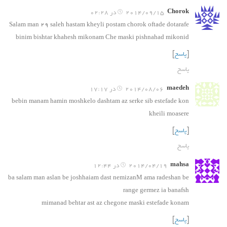
Chorok
2014/09/15 در 02:28
Salam man 29 saleh hastam kheyli postam chorok oftade dotarafe
binim bishtar khahesh mikonam Che maski pishnahad mikonid
[
پاسخ
]
پاسخ
maedeh
2014/08/06 در 17:17
bebin manam hamin moshkelo dashtam az serke sib estefade kon
kheili moasere
[
پاسخ
]
پاسخ
mahsa
2014/04/19 در 12:44
ba salam man aslan be joshhaiam dast nemizanM ama radeshan be
range germez ia banafsh
mimanad behtar ast az chegone maski estefade konam
[
پاسخ
]