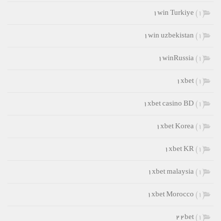
۱win Turkiye
(1)
۱win uzbekistan
(1)
۱winRussia
(1)
۱xbet
(1)
۱xbet casino BD
(1)
۱xbet Korea
(1)
۱xbet KR
(1)
۱xbet malaysia
(1)
۱xbet Morocco
(1)
۲۲bet
(1)