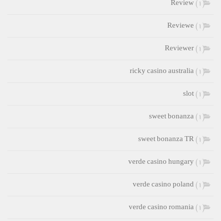
Review
(1)
Reviewe
(1)
Reviewer
(1)
ricky casino australia
(1)
slot
(1)
sweet bonanza
(1)
sweet bonanza TR
(1)
verde casino hungary
(1)
verde casino poland
(1)
verde casino romania
(1)