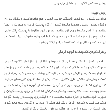
روغن هسته‌ی انگور ۱ قاشق چایخوری
روش تهیه:
مواد یاد شده را، به کمک قاشقک چوبی، خوب با هم مخلوط کنید و بگذارید ۳۰
دقیقه بماند. سپس مجدداً مخلوط کنید. ‌آن‌گاه پوست گردن و صورت را تمیز
نمائید و از این مخلوط روی آن بمالید. تماس این مخلوط با پوست پلک مانعی
ندارد. پس از ۲۰ دقیقه، گردن و صورت را با آب ولرم بشوئید. بهتر است در
این مدت، در حالتی راحت، نشسته یا درازکش باشید.
برطرف کردن کک‌ومک با گوجه‌ فرنگی
با آمدن فصل تابستان بسیاری از خانم‌ها و آقایان از افزایش کک‌ومک روی
صورت و گردن خود شکایت دارند. این کک‌ها که به دلیل بلند شدن روزها و
افزایش مدت زمان تابش خورشید در تابستان بیشتر دیده می شود به‌راحتی با
کمک درمان‌های خانگی قابل کنترل است. یکی از ساده‌ترین شیوه‌های برطرف
شدن این لک‌ها از روی صورت و گردن استفاده از گوجه‌ فرنگی له شده بر
سطح پوست است. کافی است یک گوجه‌فرنگی له شده را روی پوست گردن و
صورت خود بمالید و اجازه دهید به‌مدت ۲۰ دقیقه روی پوست‌تان بماند. گوجه
کمک می کند تا لک‌های قرمز رنگ کک‌ومک از صورت و گردن شما محو شود.
بهتر است این شیوه را ۳ بار در هفته در طول تابستان تکرار کنید.