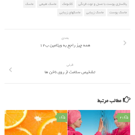
پاكسازي پوست با عسل و توت فرنگي
كك‌ومك
ماسك طبيعي
ماسک
ماسک پوست
ماسک زیبایی
ماسکهای زیبایی
بعدی
همه چیز راجع به ویتامین ب۱۲
قبلی
تشخیص سلامت از روی ناخن ها
مطالب مرتبط
۱
۲۱