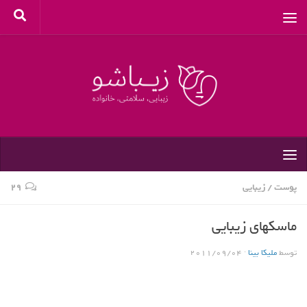
پوست
/
زیبایی
۲۹
ماسکهای زیبایی
توسط
ملیکا بینا
·
2011/09/04