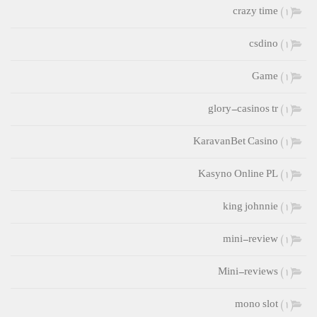
crazy time
(1)
csdino
(1)
Game
(1)
glory-casinos tr
(1)
KaravanBet Casino
(1)
Kasyno Online PL
(1)
king johnnie
(1)
mini-review
(1)
Mini-reviews
(1)
mono slot
(1)