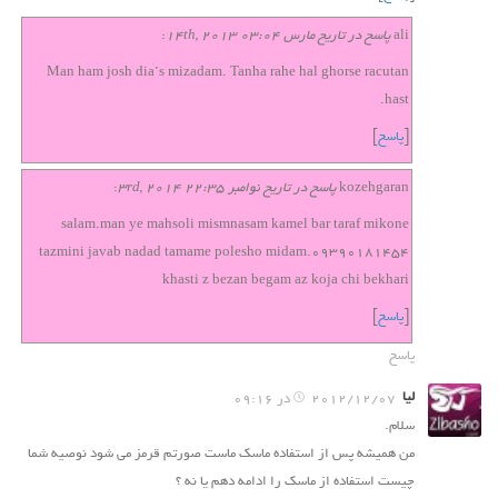
ali
پاسخ در تاريخ مارس 14th, 2013 03:04
:
Man ham josh dia’s mizadam. Tanha rahe hal ghorse racutan
hast.
[
پاسخ
]
kozehgaran
پاسخ در تاريخ نوامبر 3rd, 2014 22:35
:
salam.man ye mahsoli mismnasam kamel bar taraf mikone
tazmini javab nadad tamame polesho midam.09390181454
khasti z bezan begam az koja chi bekhari
[
پاسخ
]
پاسخ
لیا
2012/12/07 در 09:16
سلام.
من همیشه پس از استفاده ماسک ماست صورتم قرمز می شود نوصیه شما
چیست استفاده از ماسک را ادامه دهم یا نه ؟