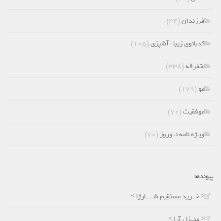
فرزندان
(۴۴)
کدبانوی زیبا | آشپزی
(۱۰۵)
متفرقه
(۳۳۸)
مو
(۱۷۹)
موفقیت
(۷۰)
ویـژه نامه نــوروز
(۷۰)
پیوندها
< خــرید مستقیم شـــــارژ! >
< منــزل آرا >