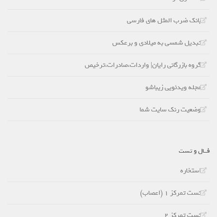
بانک ضرب المثل های فارسی
تبدیل شمسی به میلادی و برعکس
گروه بازرگانی رایان| واردات،صادرات،ترخیص
مجله ویدئویی زیباشو
وضعیت رنک سایت شما
فــال و تست
استخاره
تست تمرکز 1 (اعصاب)
تست تمرکز 2