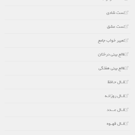
تست شادی
تست عشق
تعبیر خواب جامع
طالع بینی درختان
طالع بینی هفتگی
فــال حـافظ
فــال روزانـه
فــال عـــدد
فــال قهــوه