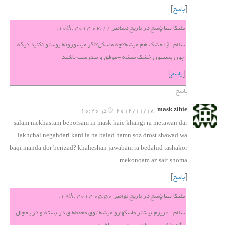
[
پاسخ
]
ملیکا بینا
پاسخ در تاريخ دسامبر 10th, 2012 07:11
:
سلام-آیا خشک هم میشه؟چه ماسکی؟اگر میسوزونه پوستو نکنید دیگه
چون پستتون خشک میشه -موفق و تندرست باشید
[
پاسخ
]
پاسخ
mask zibie
2012/11/18 در 10:20
salam mekhastam beporsam in mask haie khangi ra metawan dar
iakhchal negahdari kard ia na baiad hamn soz drost shawad wa
baqi manda dor berizad? khaheshan jawabam ra bedahid tashakor
mekonoam az sait shoma
[
پاسخ
]
ملیکا بینا
پاسخ در تاريخ نوامبر 19th, 2012 05:50
:
سلام -عزیزم بیشتر ماسکهارو میشه توی محفظه ی در بسته و در یخچال