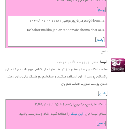
نگه داشت…موفق و تندرست باشید
[
پاسخ
]
Homaira
پاسخ در تاريخ نوامبر 22nd, 2012 10:56
:
tashakor malika jan az rahnamaie shoma dost aziz
[
پاسخ
]
پاسخ
الیسا
2011/11/26 در 07:19
سلام ملیکا جون میخواستم طرز تهیه عصاره های گیاهی بهم یاد بدی که برای
پاکسازی پوست از ان استفاده میکنند و میخواتم یم ماسک عالی برای روشن
شدن پوست صورت فدات شم بای
[
پاسخ
]
ملیکا بینا
پاسخ در تاريخ نوامبر 26th, 2011 15:39
:
سلام الیسا جان-
این لینک
را مطالعه کنید-شاد و تندرست باشید
[
پاسخ
]