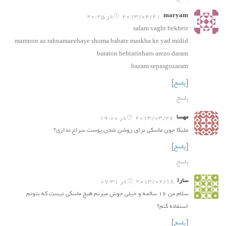
maryam
2013/04/21 در 20:25
salam vaght bekheir
mamnon az rahnamaeehaye shoma babate maskha ke yad midid
baraton behtarinharo arezo daram
bazam sepasgozaram
[
پاسخ
]
پاسخ
مهسا
2013/03/26 در 19:00
ملیکا جون ماسکی برای روشن شدن پوست سراغ نداری؟
[
پاسخ
]
پاسخ
سارا
2013/02/18 در 07:31
سلام من ۱۶ سالمه و خیلی جوش میزنم هیچ ماسکی نیست که بتونم
استفاده کنم؟
[
پاسخ
]