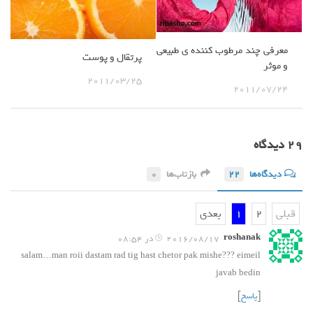
معرفی چند مرطوب کننده ی طبیعی
پرتقال و پوست
و موثر
2011/03/25
2011/07/24
۲۹ دیدگاه‌
دیدگاه‌ها
22
بازتاب‌ها
0
قبلی
2
1
بعدی
roshanak
2016/08/17 در 08:54
salam…man roii dastam rad tig hast chetor pak mishe??? eimeil
javab bedin
[
پاسخ
]