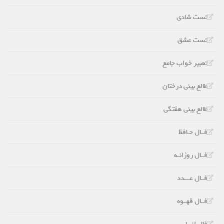
تست شادی
تست عشق
تعبیر خواب جامع
طالع بینی درختان
طالع بینی هفتگی
فــال حـافظ
فــال روزانـه
فــال عـــدد
فــال قهــوه