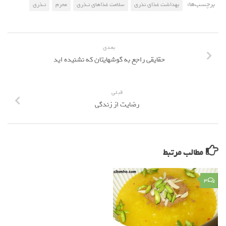
برچسب‌ها:
بهداشت غذای نذری
سلامت غذاهای نـذری
محرم
نـذری
بعدی
حقایقی راجع به گوشهایتان که نشنیده اید
قبلی
رضایت از زندگی
مطالب مرتبط
۳