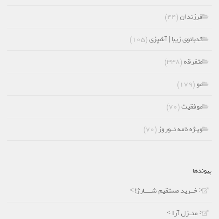
فرزندان
(۴۴)
کدبانوی زیبا | آشپزی
(۱۰۵)
متفرقه
(۳۳۸)
مو
(۱۷۹)
موفقیت
(۷۰)
ویـژه نامه نــوروز
(۷۰)
پیوندها
< خــرید مستقیم شـــــارژ! >
< منــزل آرا >