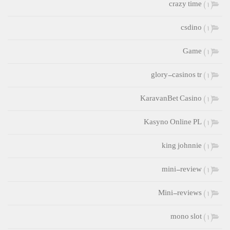
crazy time
(1)
csdino
(1)
Game
(1)
glory-casinos tr
(1)
KaravanBet Casino
(1)
Kasyno Online PL
(1)
king johnnie
(1)
mini-review
(1)
Mini-reviews
(1)
mono slot
(1)