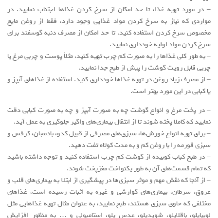
– در مورد تهیه غذا، تا حد امکان از سرخ کردن غذاها اجتناب نمایید. در
مواردی که نیاز به سرخ کردن مواد غذایی وجود دارد، فقط از روغن مایع
مخصوص سرخ کردن استفاده کنید. تا حد امکان از مصرف دنبه گوسفند برای
سرخ کردن مواد اولیه خودداری نمایید.
– به طور کلی غذاها را به صورت کم چرب تهیه کنید، مثلاً پوست و چربی مرغ یا
چربی قابل رویت گوشت را پیش از طبخ جدا نمایید.
– از مصرف زیاد روغن در تهیه غذاها خودداری کنید. استفاده از غذاهای آبپز و
یا کبابی در این مورد بهتر است.
– در پخت مرغ و انواع گوشت چه به صورت آبپز و چه به صورت کبابی دقت
نمایید که کاملا پخته شوند تا از انتقال بیماری‌های واگیر جلوگیری به عمل آید.
– برای تهیه انواع خورش‌ها، سبزی‌های مصرفی از قبیل کدو، بادمجان، کرفس و
سبزی قورمه را با روغن کم و به مدت کوتاه تفت دهید.
– در طبخ کباب کوبیده از گوشت کم چرب استفاده کنید و توجه داشته باشید
که تمام قسمت‌های آن به طور یکنواخت مغزپخت شوند.
– از آنجا که نقش مهم و موثر سبزی‌ها در پیشگیری از ابتلا به بیماری‌های قلب و
عروق، سرطان، بیماری‌های گوارشی و غیره به اثبات رسیده است، غذاهای
مختلفی که حاوی سبزی هستند، طبخ نمایید، به عنوان مثال تهیه غذاهایی مثل
لوبیاپلو، باقلاپلو، شویدپلو، عدس پلو، استامبولی و … به منظور افزایش