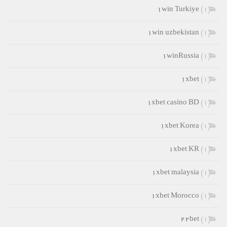
۱win Turkiye
(1)
۱win uzbekistan
(1)
۱winRussia
(1)
۱xbet
(1)
۱xbet casino BD
(1)
۱xbet Korea
(1)
۱xbet KR
(1)
۱xbet malaysia
(1)
۱xbet Morocco
(1)
۲۲bet
(1)