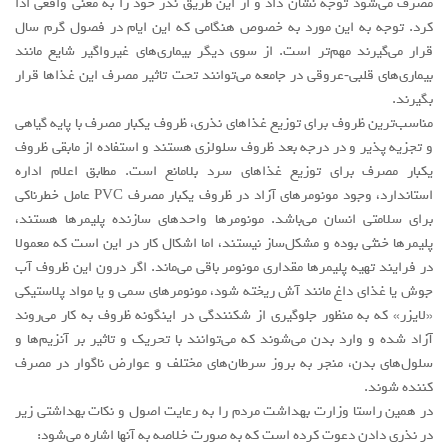
مصرف می‌شود توجه نشان داد و از این طریق نذر خود را به معنی واقعی ادا
کرد. توجه به این مورد به خصوص هنگامی که این ایام در فصول گرم سال
قرار می‌گیرند مهم‌تر است. از سوی دیگر بیماری‌های غیرواگیر شایع مانند
بیماری‌های قلبی‑عروقی در جامعه می‌توانند تحت تاثیر مصرف این غذاها قرار
بگیرند.
مناسب‌ترین ظروف برای توزیع غذاهای نذری، ظروف یکبار مصرف با پایه گیاهی
و تجزیه پذیر و در درجه بعد ظروف سلولزی هستند و استفاده از مابقی ظروف
یکبار مصرف برای توزیع غذاهای سرد بلامانع است. مطابق اعلام اداره
استاندارد، وجود مونومرهای آزاد در ظروف یکبار مصرف PVC عامل خطرناکی
برای سلامتی انسان می‌باشد. مونومرها واحدهای سازنده پلیمرها هستند،
پلیمرها خنثی بوده و مشکل‌ساز نیستند، اما اشکال کار در این است که معمولا
در فرایند تهیه پلیمرها مقداری مونومر باقی می‌ماند. اگر درون این ظروف آب
جوش یا غذای داغ مانند آش ریخته شود، مونومرهای سمی و یا مواد پلاستیکی
«لایزر» که به منظور جلوگیری از شکنندگی در اینگونه ظروف به کار می‌روند
آزاد شده و وارد بدن می‌شوند که می‌توانند با تحریک و تاثیر بر آنزیم‌ها و
سلول‌های بدن، منجر به بروز سرطان‌های مختلف و عوارض ناگوار در مصرف
کننده شوند.
در همین راستا وزارت بهداشت مردم را به رعایت اصول و نکات بهداشتی زیر
در نذری دادن دعوت کرده است که به صورت خلاصه به آنها اشاره می‌شود: