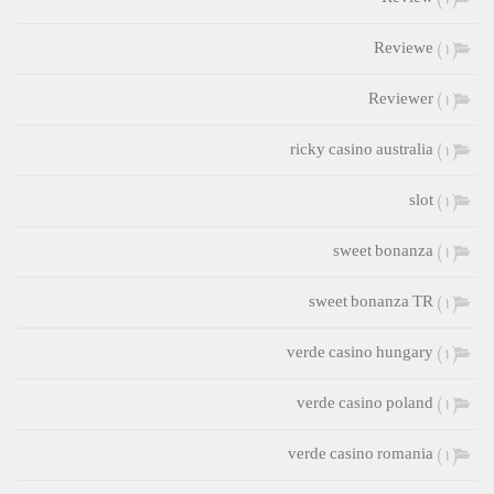
Reviewe
(1)
Reviewer
(1)
ricky casino australia
(1)
slot
(1)
sweet bonanza
(1)
sweet bonanza TR
(1)
verde casino hungary
(1)
verde casino poland
(1)
verde casino romania
(1)