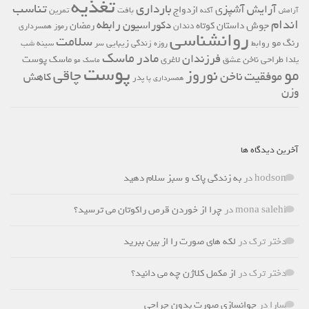
تغذیه
تناسب
بارداری
آرایش
آشپزی
ازدواج
بافت
تمرین
آرامش
آکنه
اندام
دکوراسیون
رابطه
جوش
داستان کوتاه
رمضان
دندان
رموز همسرداری
روانشناسی
سلامت
رنگ مو
زیبایی
روابط
زندگی
سینه
شب
روزه
سر
ماسک
مادر
فرزندان
عشق
ماسک پوست
طراحی ناخن
لاغری
یلدا
ماسک مو
پوست
مو
نوروز
چاقی
موفقیت
ناخن
کاهش
پدر
همسرداری
پا
وزن
آخرین دیدگاه ها
hodson
در
به زندگی پاک و سبز سلام دهید
mona salehi
در
چرا از خوردن قرص راکوتان می ترسید؟
دختر ترک
در
لکه های صورت را از بین ببرید
دختر ترک
در
از مکمل کلاژن چه می دانید؟
سارا
در
جوانسازی صورت بدون جراحی