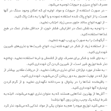
مصرف انواع سبزی و حبوبات توصیه می‌شود.
– در صورت استفاده از حبوبات و مواد اولیه ای که امکان وجود سنگ در آنها
هست، یا از انواع پاک شده استفاده نموده و یا آنها را به دقت پاک کنید.
– از تهیه انواع سالاد حاوی سس زیاد اجتناب نمایید.
– با توجه به نقش نمک در افزایش فشار خون، از حداقل مقدار نمک در طبخ
غذاها استفاده کنید.
– آبگوشت را به صورت پرچرب تهیه ننمایید.
– از استفاده زیاد از شکر در تهیه شله زرد، انواع شربت‌ها و نذری‌های شیرین
خودداری کنید.
– به جای قند و شکر برای مصرف چای از کشمش و خرما استفاده نمایید. چنانچه
نذر شما توزیع شیر است، از شیرین کردن آن خودداری کنید.
– به مقدار مورد نیازتان غذای نذری دریافت نمایید. از دریافت مقادیر بیشتر از
نیاز که در نهایت مجبور به دور ریختن آن می‌شوید، خودداری کنید.
– باقیمانده غذاها را در یخچال و سردخانه نگهداری نمایید و از گرم کردن
چندباره آنها خودداری کنید.
– آش‌ها از بهترین غذاهایی هستند که به عنوان نذری تهیه می‌شوند، البته به
شرط اینکه یک وجب روغن روی آنها نباشد!
– سعی کنید توزیع میوه را هم به عنوان یکی از مواد غذایی که می‌شود نذر کرد