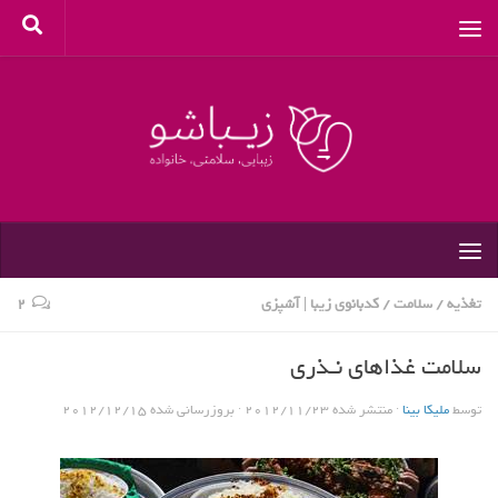
تغذیه
/
سلامت
/
کدبانوی زیبا | آشپزی
۲
سلامت غذاهای نـذری
توسط
ملیکا بینا
· منتشر شده
2012/11/23
· بروزرسانی شده
2012/12/15