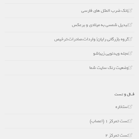
بانک ضرب المثل های فارسی
تبدیل شمسی به میلادی و برعکس
گروه بازرگانی رایان| واردات،صادرات،ترخیص
مجله ویدئویی زیباشو
وضعیت رنک سایت شما
فــال و تست
استخاره
تست تمرکز 1 (اعصاب)
تست تمرکز 2