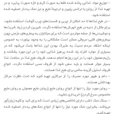
– توزیع مواد غذایی پخته شده فقط به صورت گرم و تازه صورت پذیرد و در
تهیه غذا از روغن با ترانس پایین و ترجیحاً مایع و نیز نمک یددار تصفیه شده
استفاده شود.
– در طبخ غذاها تا حد امکان از چربی و قسمت‌های چرب گوشت استفاده نشود،
برای مثال از دنبه در طبخ خورش‌ها استفاده نگردد. شیرین کردن زیاد شربت‌ها
و نوشیدنی‌ها از جمله مواردی است که برای مبتلایان به بیماری‌های مزمنی چون
بیماری‌های قلبی‑عروقی ممکن است مشکلاتی را به وجود بیاورد؛ به خصوص
اینکه اعتقاد مردم نسبت به متبرک بودن این غذاها باعث می‌شود که در
بسیاری از موارد افراد یاد شده، پرهیز غذایی خود را در این مورد بشکنند و
رژیم معمول خود را در این روزها انجام ندهند. ظروف طبخ غذا در سلامت غذا
بسیار موثر هستند و باید سعی شود از ظروف مسی استفاده نگردد. انواع
ظروف استیل گزینه سالمی برای طبخ غذا هستند.
– دام و طیور مورد مصرف را از مراکزی تهیه کنید که تحت نظارت مراکز
بهداشتی هستند.
– روغن مورد نیاز را تنها از انواع روغن مایع (روغن مایع معمولی و روغن مایع
مخصوص سرخ کردن) خریداری نمایید.
– سنگ نمک اغلب دارای ناخالصی‌های زیادی است که برای کبد و کلیه زیان‌آور
می‌باشد، بنابراین نمک مورد نیاز را تنها از انواع نمک‌های یددار تصفیه شده
تهیه کنید.